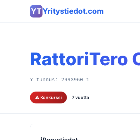
YT
Yritystiedot.com
RattoriTero 
Y-tunnus:
2993960-1
⚠️ Konkurssi
7 vuotta
ℹ️