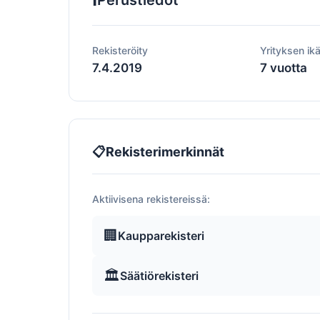
Perustiedot
Rekisteröity
Yrityksen ik
7.4.2019
7 vuotta
📋
Rekisterimerkinnät
Aktiivisena rekistereissä:
🏢
Kaupparekisteri
🏛️
Säätiörekisteri