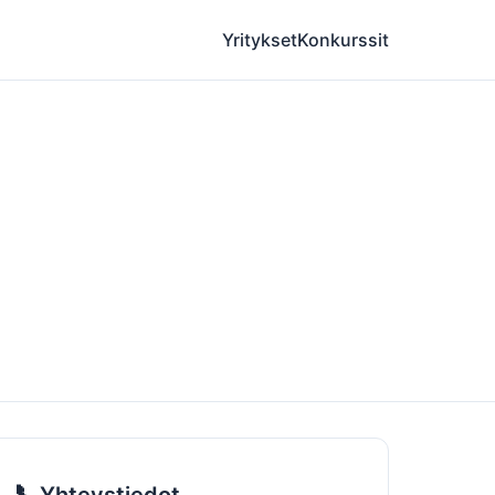
Yritykset
Konkurssit
📞