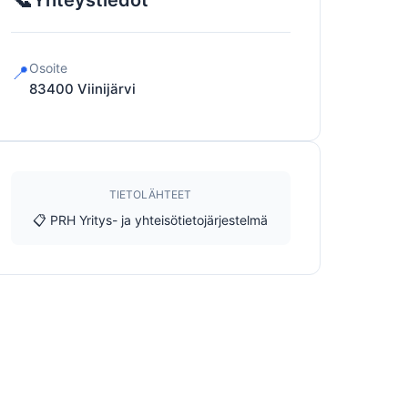
Yhteystiedot
Osoite
📍
83400
Viinijärvi
TIETOLÄHTEET
📋 PRH Yritys- ja yhteisötietojärjestelmä