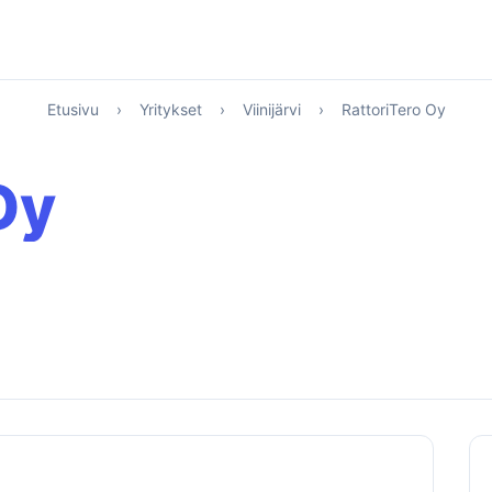
Etusivu
›
Yritykset
›
Viinijärvi
›
RattoriTero Oy
Oy