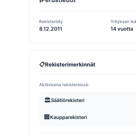
Perustiedot
Rekisteröity
Yrityksen ik
8.12.2011
14 vuotta
📋
Rekisterimerkinnät
Aktiivisena rekistereissä:
🏛️
Säätiörekisteri
🏢
Kaupparekisteri