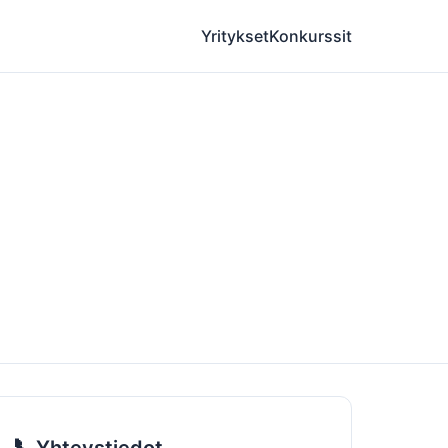
Yritykset
Konkurssit
📞