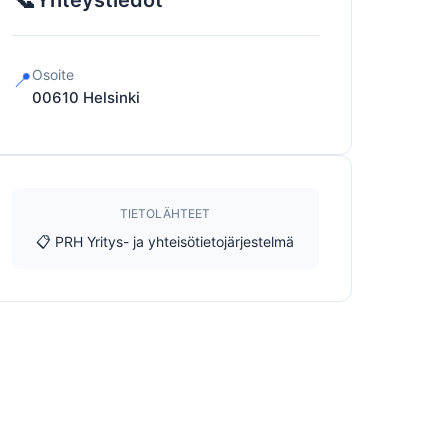
Yhteystiedot
Osoite
📍
00610
Helsinki
TIETOLÄHTEET
📋 PRH Yritys- ja yhteisötietojärjestelmä