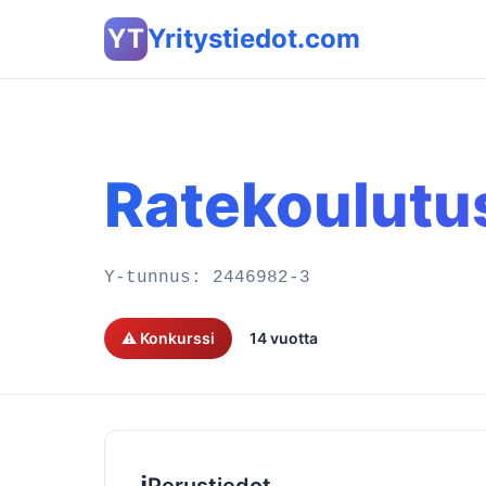
YT
Yritystiedot.com
Ratekoulutu
Y-tunnus:
2446982-3
⚠️ Konkurssi
14 vuotta
ℹ️