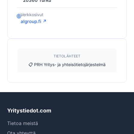
20360
Turku
Verkkosivut
🌐
algroup.fi ↗
TIETOLÄHTEET
📋 PRH Yritys- ja yhteisötietojärjestelmä
Yritystiedot.com
Tietoa meistä
Ota yhteyttä