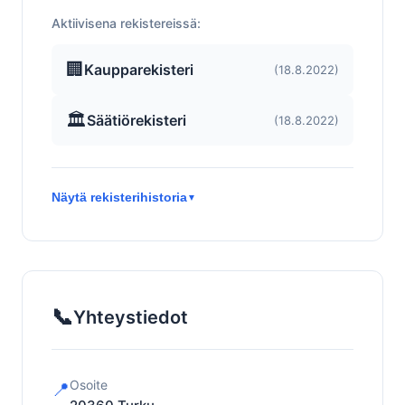
Aktiivisena rekistereissä:
🏢
Kaupparekisteri
(18.8.2022)
🏛️
Säätiörekisteri
(18.8.2022)
Näytä rekisterihistoria
▼
📞
Yhteystiedot
Osoite
📍