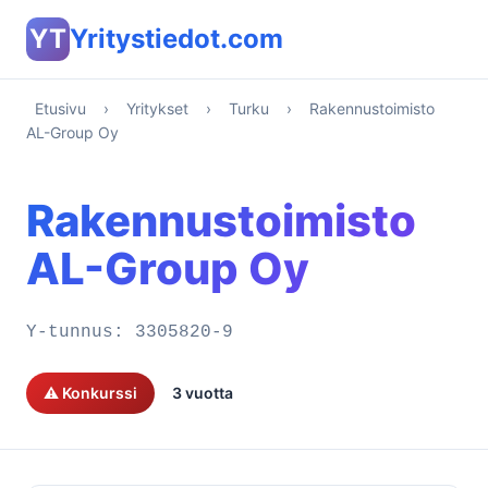
YT
Yritystiedot.com
Etusivu
›
Yritykset
›
Turku
›
Rakennustoimisto
AL-Group Oy
Rakennustoimisto
AL-Group Oy
Y-tunnus:
3305820-9
⚠️ Konkurssi
3 vuotta