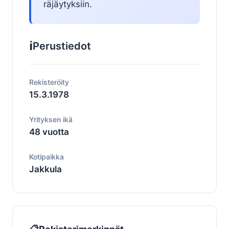
räjäytyksiin.
ℹ️
Perustiedot
Rekisteröity
15.3.1978
Yrityksen ikä
48 vuotta
Kotipaikka
Jakkula