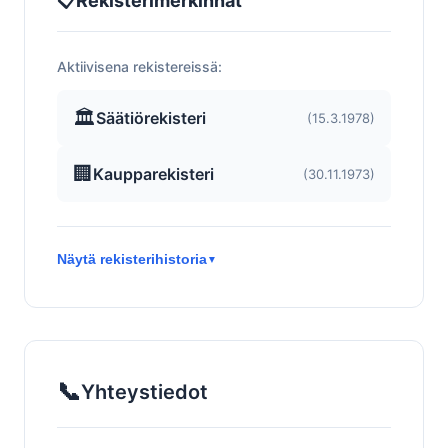
📋
Rekisterimerkinnät
Aktiivisena rekistereissä:
🏛️
Säätiörekisteri
(15.3.1978)
🏢
Kaupparekisteri
(30.11.1973)
Näytä rekisterihistoria
▼
📞
Yhteystiedot