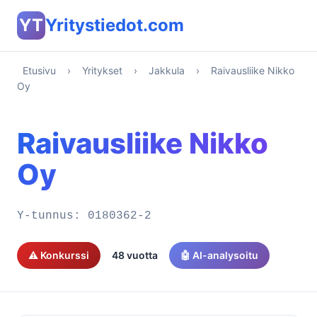
YT
Yritystiedot.com
Etusivu
›
Yritykset
›
Jakkula
›
Raivausliike Nikko
Oy
Raivausliike Nikko
Oy
Y-tunnus:
0180362-2
⚠️ Konkurssi
48 vuotta
🤖 AI-analysoitu