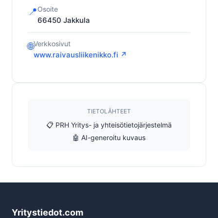
Osoite
📍
66450
Jakkula
Verkkosivut
🌐
www.raivausliikenikko.fi ↗
TIETOLÄHTEET
📋 PRH Yritys- ja yhteisötietojärjestelmä
🤖 AI-generoitu kuvaus
Yritystiedot.com