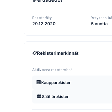
Perustiedot
Rekisteröity
Yrityksen ik
29.12.2020
5 vuotta
📋
Rekisterimerkinnät
Aktiivisena rekistereissä:
🏢
Kaupparekisteri
🏛️
Säätiörekisteri