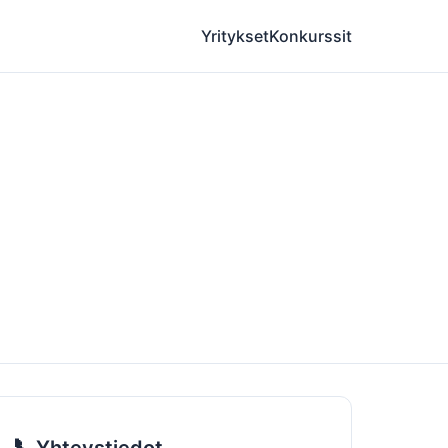
Yritykset
Konkurssit
📞