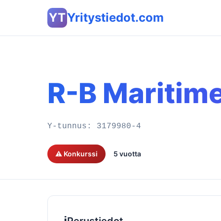
YT
Yritystiedot.com
R-B Maritim
Y-tunnus:
3179980-4
⚠️ Konkurssi
5 vuotta
ℹ️