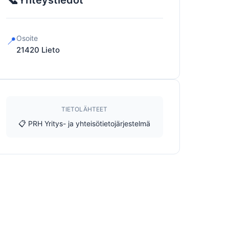
Yhteystiedot
Osoite
📍
21420
Lieto
TIETOLÄHTEET
📋 PRH Yritys- ja yhteisötietojärjestelmä