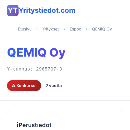
YT
Yritystiedot.com
Etusivu
›
Yritykset
›
Espoo
›
QEMIQ Oy
QEMIQ Oy
Y-tunnus:
2965707-3
⚠️ Konkurssi
7 vuotta
ℹ️
Perustiedot