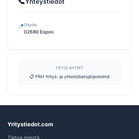
📞
Yhteystiedot
Osoite
📍
02680
Espoo
TIETOLÄHTEET
📋 PRH Yritys- ja yhteisötietojärjestelmä
Yritystiedot.com
Tietoa meistä