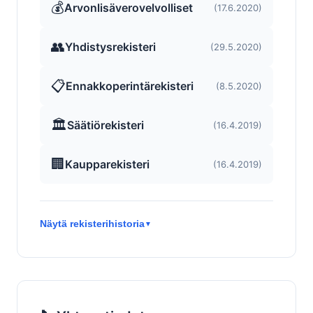
💰
Arvonlisäverovelvolliset
(17.6.2020)
👥
Yhdistysrekisteri
(29.5.2020)
📋
Ennakkoperintärekisteri
(8.5.2020)
🏛️
Säätiörekisteri
(16.4.2019)
🏢
Kaupparekisteri
(16.4.2019)
Näytä rekisterihistoria
▼