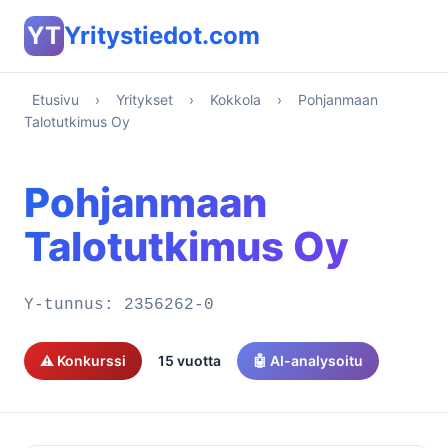
YT
Yritystiedot.com
Etusivu
›
Yritykset
›
Kokkola
›
Pohjanmaan
Talotutkimus Oy
Pohjanmaan
Talotutkimus Oy
Y-tunnus:
2356262-0
⚠️ Konkurssi
15 vuotta
🤖 AI-analysoitu