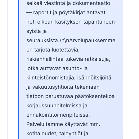
selkeä viestintä ja dokumentaatio
— raportit ja pöytäkirjat antavat
heti oikean käsityksen tapahtuneen
syistä ja
seurauksista.\n\nArvolupauksemme
on tarjota luotettavia,
riskienhallintaa tukevia ratkaisuja,
jotka auttavat asunto- ja
kiinteistönomistajia, isännöitsijöitä
ja vakuutusyhtiöitä tekemään
tietoon perustuvaa päätöksentekoa
korjaussuunnitelmissa ja
ennakointitoimenpiteissä.
Palveluitamme käyttävät mm.
kotitaloudet, taloyhtiöt ja