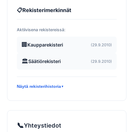
📋
Rekisterimerkinnät
Aktiivisena rekistereissä:
🏢
Kaupparekisteri
(29.9.2010)
🏛️
Säätiörekisteri
(29.9.2010)
Näytä rekisterihistoria
▼
📞
Yhteystiedot