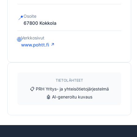
Osoite
📍
67800
Kokkola
Verkkosivut
🌐
www.pohtt.fi ↗
TIETOLÄHTEET
📋 PRH Yritys- ja yhteisötietojärjestelmä
🤖 AI-generoitu kuvaus