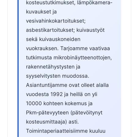
kosteustutkimukset, lämpökamera­
kuvaukset ja
vesivahinkokartoitukset;
asbestikartoitukset; kuivaustyöt
sekä kuivauskoneiden
vuokrauksen. Tarjoamme vaativaa
tutkimusta mikrobinäytteenottojen,
rakennetähystysten ja
syyselvitysten muodossa.
Asiantuntijamme ovat olleet alalla
vuodesta 1992 ja heillä on yli
10000 kohteen kokemus ja
Pkm‑pätevyyteen (pätevöitynyt
kosteusmittaaja) asti.
Toimintaperiaatteisiimme kuuluu