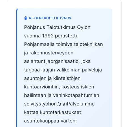
🤖 AI-GENEROITU KUVAUS
Pohjanus Talotutkimus Oy on
vuonna 1992 perustettu
Pohjanmaalla toimiva talotekniikan
ja rakennusterveyden
asiantuntijaorganisaatio, joka
tarjoaa laajan valikoiman palveluja
asuntojen ja kiinteistöjen
kuntoarviointiin, kosteusriskien
hallintaan ja vahinkotapahtumien
selvitystyöhön.\n\nPalvelumme
kattaa kuntotarkastukset
asuntokauppaa varten;