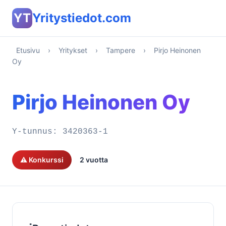
YT
Yritystiedot.com
Etusivu
›
Yritykset
›
Tampere
›
Pirjo Heinonen
Oy
Pirjo Heinonen Oy
Y-tunnus:
3420363-1
⚠️ Konkurssi
2 vuotta