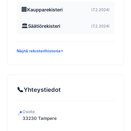
🏢
Kaupparekisteri
(7.2.2024)
🏛️
Säätiörekisteri
(7.2.2024)
Näytä rekisterihistoria
▼
📞
Yhteystiedot
Osoite
📍
33230
Tampere