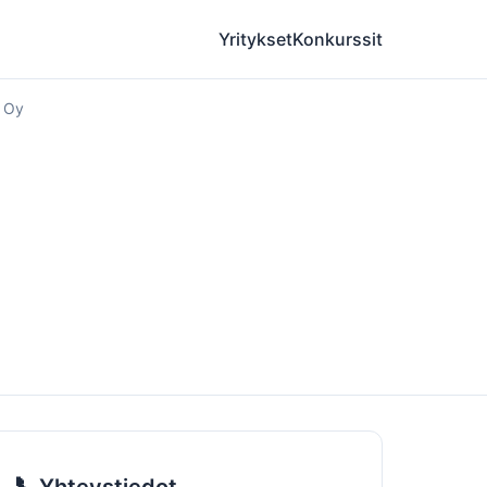
Yritykset
Konkurssit
 Oy
📞