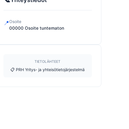
Yhteystiedot
Osoite
📍
00000
Osoite tuntematon
TIETOLÄHTEET
📋 PRH Yritys- ja yhteisötietojärjestelmä