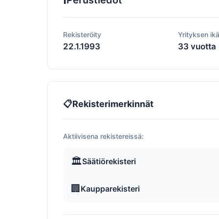
Perustiedot
Rekisteröity
Yrityksen ik
22.1.1993
33 vuotta
📋
Rekisterimerkinnät
Aktiivisena rekistereissä:
🏛️
Säätiörekisteri
🏢
Kaupparekisteri