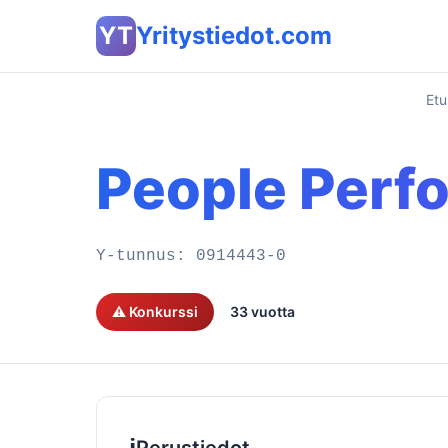
YT
Yritystiedot.com
Etu
People Perf
Y-tunnus:
0914443-0
⚠️ Konkurssi
33 vuotta
ℹ️