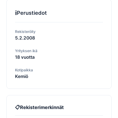
ℹ️
Perustiedot
Rekisteröity
5.2.2008
Yrityksen ikä
18 vuotta
Kotipaikka
Kemiö
📋
Rekisterimerkinnät