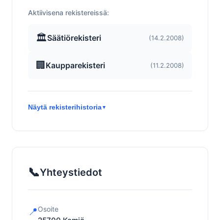
Aktiivisena rekistereissä:
🏛️
Säätiörekisteri
(14.2.2008)
🏢
Kaupparekisteri
(11.2.2008)
Näytä rekisterihistoria
▼
📞
Yhteystiedot
Osoite
📍