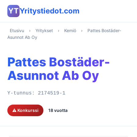
YT
Yritystiedot.com
Etusivu
›
Yritykset
›
Kemiö
›
Pattes Bostäder-
Asunnot Ab Oy
Pattes Bostäder-
Asunnot Ab Oy
Y-tunnus:
2174519-1
⚠️ Konkurssi
18 vuotta