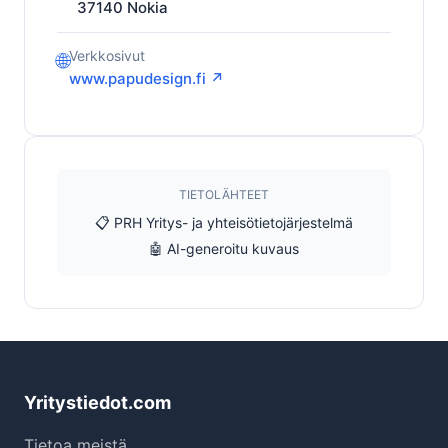
37140
Nokia
Verkkosivut
🌐
www.papudesign.fi ↗
TIETOLÄHTEET
📋 PRH Yritys- ja yhteisötietojärjestelmä
🤖 AI-generoitu kuvaus
Yritystiedot.com
Tietoa meistä