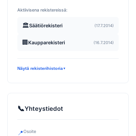
Aktiivisena rekistereissä:
🏛️
Säätiörekisteri
(17.7.2014)
🏢
Kaupparekisteri
(16.7.2014)
Näytä rekisterihistoria
▼
📞
Yhteystiedot
Osoite
📍