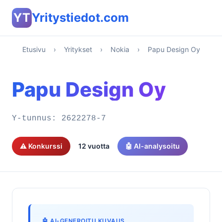
YT
Yritystiedot.com
Etusivu
›
Yritykset
›
Nokia
›
Papu Design Oy
Papu Design Oy
Y-tunnus:
2622278-7
⚠️ Konkurssi
12 vuotta
🤖 AI-analysoitu
🤖 AI-GENEROITU KUVAUS