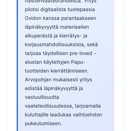
naistenvaatebrändeistä. Yritys
pilotoi digitaalista tuotepassia
Ovidon kanssa parantaakseen
läpinäkyvyyttä materiaalien
alkuperästä ja kierrätys- ja
korjausmahdollisuuksista, sekä
tarjoaa täydellisen pre-loved -
alustan käytettyjen Papu-
tuotteiden kierrättämiseen.
Arvopohjan mukaisesti yritys
edistää läpinäkyvyyttä ja
vastuullisuutta
vaateteollisuudessa, tarjoamalla
kuluttajille laadukas vaihtoehdon
pukeutumiseen.