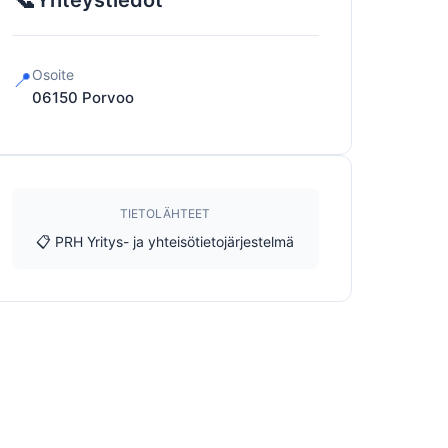
Yhteystiedot
Osoite
📍
06150
Porvoo
TIETOLÄHTEET
📋 PRH Yritys- ja yhteisötietojärjestelmä