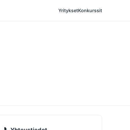
Yritykset
Konkurssit
📞