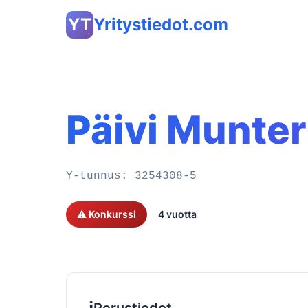
YT
Yritystiedot.com
Päivi Munte
Y-tunnus:
3254308-5
⚠️ Konkurssi
4 vuotta
ℹ️