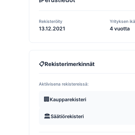
Perustiedot
Rekisteröity
Yrityksen ik
13.12.2021
4 vuotta
📋
Rekisterimerkinnät
Aktiivisena rekistereissä:
🏢
Kaupparekisteri
🏛️
Säätiörekisteri