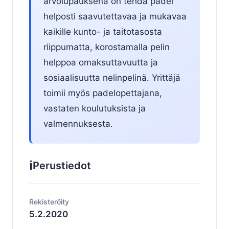
arvolupauksena on tehdä padel
helposti saavutettavaa ja mukavaa
kaikille kunto- ja taitotasosta
riippumatta, korostamalla pelin
helppoa omaksuttavuutta ja
sosiaalisuutta nelinpelinä. Yrittäjä
toimii myös padelopettajana,
vastaten koulutuksista ja
valmennuksesta.
ℹ️
Perustiedot
Rekisteröity
5.2.2020