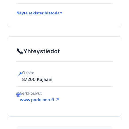
Näytä rekisterihistoria
▼
📞
Yhteystiedot
Osoite
📍
87200
Kajaani
Verkkosivut
🌐
www.padelson.fi ↗