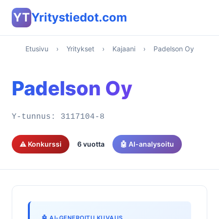
YT
Yritystiedot.com
Etusivu
›
Yritykset
›
Kajaani
›
Padelson Oy
Padelson Oy
Y-tunnus:
3117104-8
⚠️ Konkurssi
6 vuotta
🤖 AI-analysoitu
🤖 AI-GENEROITU KUVAUS