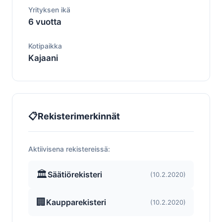
Yrityksen ikä
6 vuotta
Kotipaikka
Kajaani
📋
Rekisterimerkinnät
Aktiivisena rekistereissä:
🏛️
Säätiörekisteri
(10.2.2020)
🏢
Kaupparekisteri
(10.2.2020)