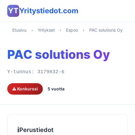
YT
Yritystiedot.com
Etusivu
›
Yritykset
›
Espoo
›
PAC solutions Oy
PAC solutions Oy
Y-tunnus:
3179832-6
⚠️ Konkurssi
5 vuotta
ℹ️
Perustiedot