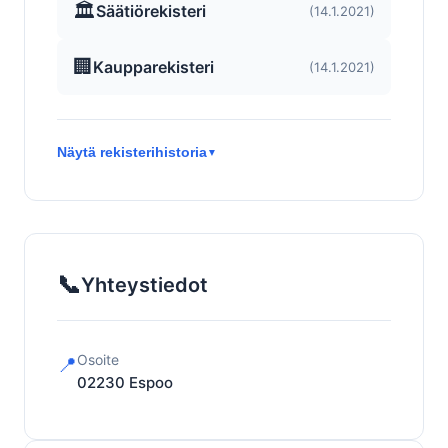
🏛️
Säätiörekisteri
(14.1.2021)
🏢
Kaupparekisteri
(14.1.2021)
Näytä rekisterihistoria
▼
📞
Yhteystiedot
Osoite
📍
02230
Espoo