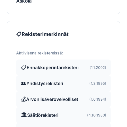
Askola
📋
Rekisterimerkinnät
Aktiivisena rekistereissä:
📋
Ennakkoperintärekisteri
(1.1.2002)
👥
Yhdistysrekisteri
(1.3.1995)
💰
Arvonlisäverovelvolliset
(1.6.1994)
🏛️
Säätiörekisteri
(4.10.1980)