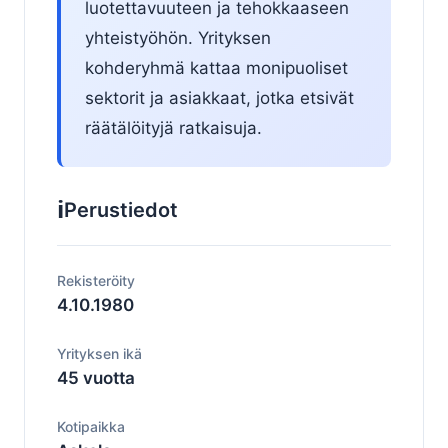
luotettavuuteen ja tehokkaaseen
yhteistyöhön. Yrityksen
kohderyhmä kattaa monipuoliset
sektorit ja asiakkaat, jotka etsivät
räätälöityjä ratkaisuja.
ℹ️
Perustiedot
Rekisteröity
4.10.1980
Yrityksen ikä
45 vuotta
Kotipaikka