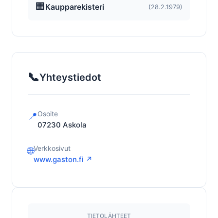
🏢
Kaupparekisteri
(28.2.1979)
📞
Yhteystiedot
Osoite
📍
07230
Askola
Verkkosivut
🌐
www.gaston.fi ↗
TIETOLÄHTEET