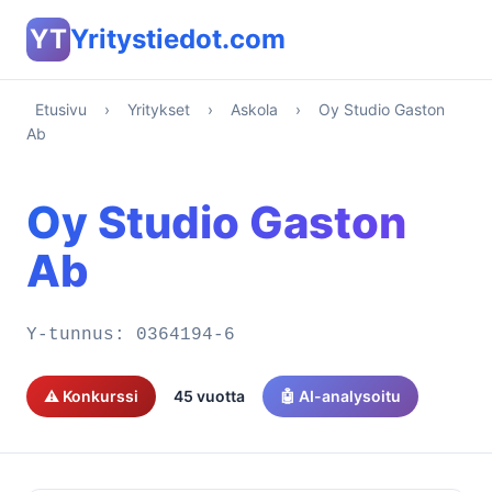
YT
Yritystiedot.com
Etusivu
›
Yritykset
›
Askola
›
Oy Studio Gaston
Ab
Oy Studio Gaston
Ab
Y-tunnus:
0364194-6
⚠️ Konkurssi
45 vuotta
🤖 AI-analysoitu