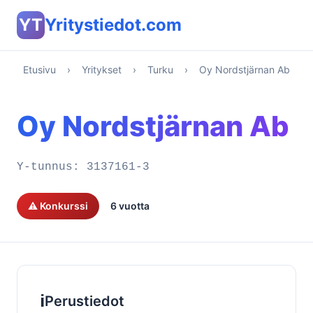
YT
Yritystiedot.com
Etusivu
›
Yritykset
›
Turku
›
Oy Nordstjärnan Ab
Oy Nordstjärnan Ab
Y-tunnus:
3137161-3
⚠️ Konkurssi
6 vuotta
ℹ️
Perustiedot