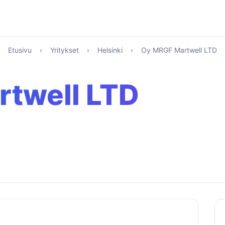
Etusivu
›
Yritykset
›
Helsinki
›
Oy MRGF Martwell LTD
twell LTD