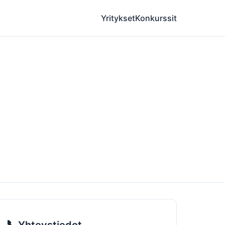
Yritykset
Konkurssit
📞