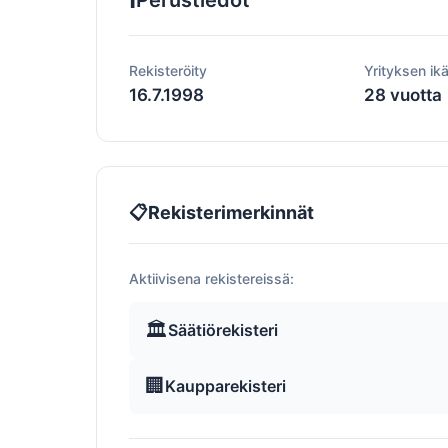
Perustiedot
Rekisteröity
Yrityksen ik
16.7.1998
28 vuotta
📋
Rekisterimerkinnät
Aktiivisena rekistereissä:
🏛️
Säätiörekisteri
🏢
Kaupparekisteri