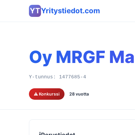
YT
Yritystiedot.com
Oy MRGF Mar
Y-tunnus:
1477685-4
⚠️ Konkurssi
28 vuotta
ℹ️