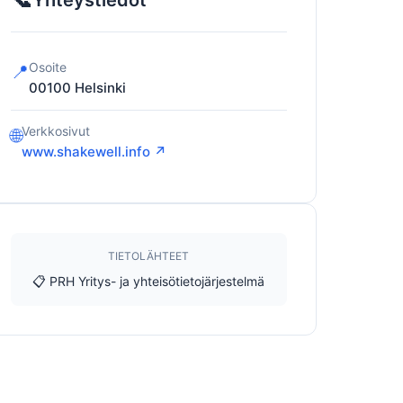
Yhteystiedot
Osoite
📍
00100
Helsinki
Verkkosivut
🌐
www.shakewell.info ↗
TIETOLÄHTEET
📋 PRH Yritys- ja yhteisötietojärjestelmä