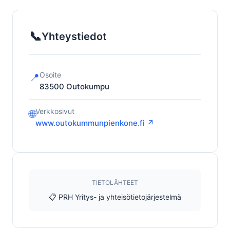
📞
Yhteystiedot
Osoite
📍
83500
Outokumpu
Verkkosivut
🌐
www.outokummunpienkone.fi ↗
TIETOLÄHTEET
📋 PRH Yritys- ja yhteisötietojärjestelmä