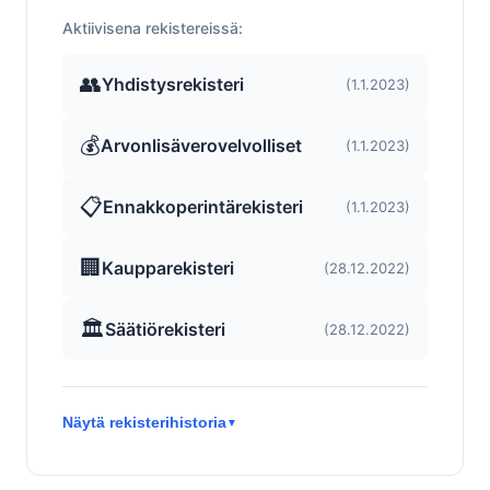
Aktiivisena rekistereissä:
👥
Yhdistysrekisteri
(1.1.2023)
💰
Arvonlisäverovelvolliset
(1.1.2023)
📋
Ennakkoperintärekisteri
(1.1.2023)
🏢
Kaupparekisteri
(28.12.2022)
🏛️
Säätiörekisteri
(28.12.2022)
Näytä rekisterihistoria
▼