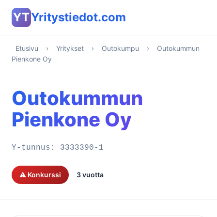
YT
Yritystiedot.com
Etusivu
›
Yritykset
›
Outokumpu
›
Outokummun
Pienkone Oy
Outokummun
Pienkone Oy
Y-tunnus:
3333390-1
⚠️ Konkurssi
3 vuotta