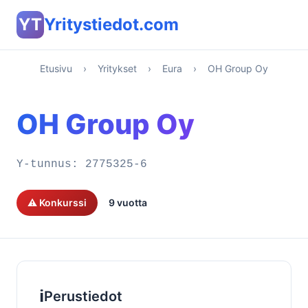
YT
Yritystiedot.com
Etusivu
›
Yritykset
›
Eura
›
OH Group Oy
OH Group Oy
Y-tunnus:
2775325-6
⚠️ Konkurssi
9 vuotta
ℹ️
Perustiedot