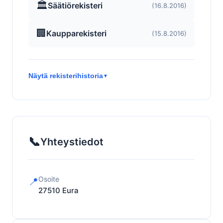
🏛️
Säätiörekisteri
(16.8.2016)
🏢
Kaupparekisteri
(15.8.2016)
Näytä rekisterihistoria
▼
📞
Yhteystiedot
Osoite
📍
27510
Eura