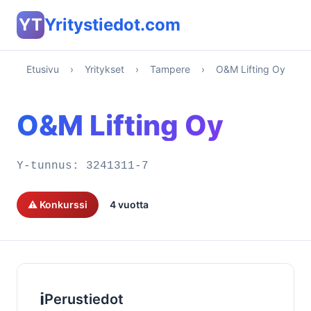
YT
Yritystiedot.com
Etusivu
›
Yritykset
›
Tampere
›
O&M Lifting Oy
O&M Lifting Oy
Y-tunnus:
3241311-7
⚠️ Konkurssi
4 vuotta
ℹ️
Perustiedot