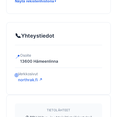
Näytä rekisterihistoria
▼
📞
Yhteystiedot
Osoite
📍
13600
Hämeenlinna
Verkkosivut
🌐
northrak.fi ↗
TIETOLÄHTEET