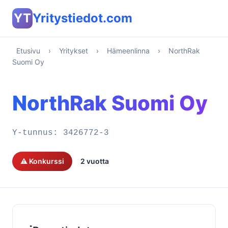
YT
Yritystiedot.com
Etusivu
›
Yritykset
›
Hämeenlinna
›
NorthRak
Suomi Oy
NorthRak Suomi Oy
Y-tunnus:
3426772-3
⚠️ Konkurssi
2 vuotta