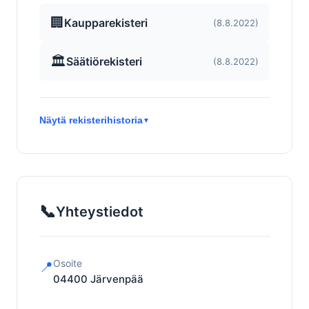
🏢
Kaupparekisteri
(8.8.2022)
🏛️
Säätiörekisteri
(8.8.2022)
Näytä rekisterihistoria
▼
📞
Yhteystiedot
Osoite
📍
04400
Järvenpää