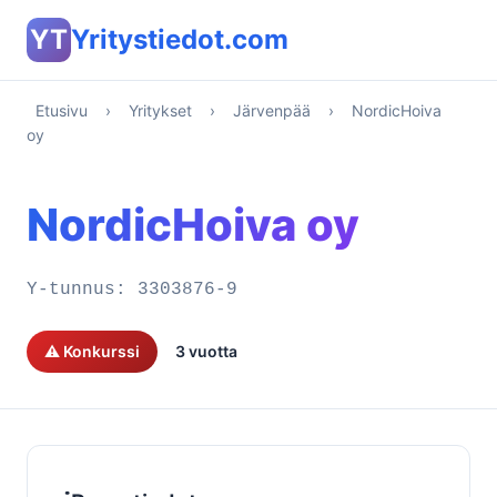
YT
Yritystiedot.com
Etusivu
›
Yritykset
›
Järvenpää
›
NordicHoiva
oy
NordicHoiva oy
Y-tunnus:
3303876-9
⚠️ Konkurssi
3 vuotta