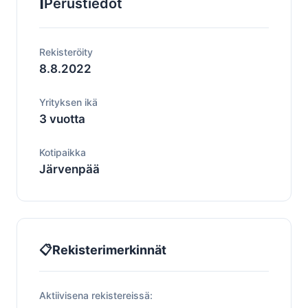
ℹ️
Perustiedot
Rekisteröity
8.8.2022
Yrityksen ikä
3 vuotta
Kotipaikka
Järvenpää
📋
Rekisterimerkinnät
Aktiivisena rekistereissä: