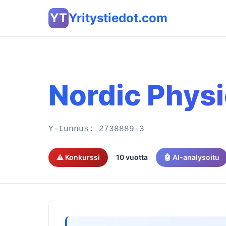
YT
Yritystiedot.com
Nordic Phys
Y-tunnus:
2738889-3
⚠️ Konkurssi
10 vuotta
🤖 AI-analysoitu