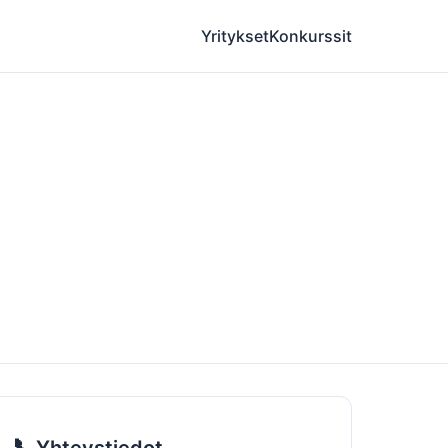
Yritykset
Konkurssit
📞