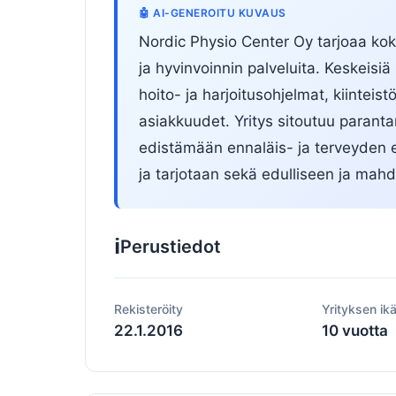
🤖 AI-GENEROITU KUVAUS
Nordic Physio Center Oy tarjoaa kok
ja hyvinvoinnin palveluita. Keskeisiä 
hoito- ja harjoitusohjelmat, kiinteist
asiakkuudet. Yritys sitoutuu paran
edistämään ennaläis- ja terveyden e
ja tarjotaan sekä edulliseen ja mahd
ℹ️
Perustiedot
Rekisteröity
Yrityksen ik
22.1.2016
10 vuotta