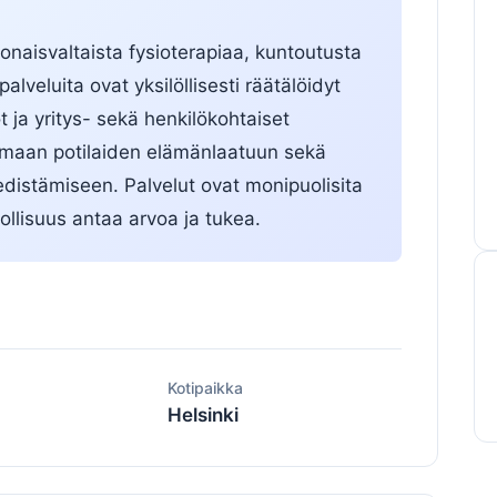
onaisvaltaista fysioterapiaa, kuntoutusta
palveluita ovat yksilöllisesti räätälöidyt
öt ja yritys- sekä henkilökohtaiset
tamaan potilaiden elämänlaatuun sekä
distämiseen. Palvelut ovat monipuolisita
ollisuus antaa arvoa ja tukea.
ä
Kotipaikka
Helsinki