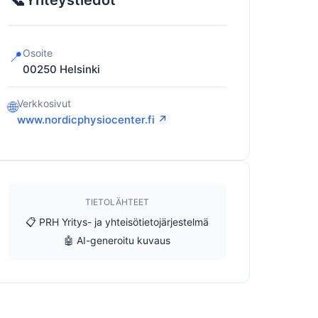
Yhteystiedot
Osoite
📍
00250
Helsinki
Verkkosivut
🌐
www.nordicphysiocenter.fi ↗
TIETOLÄHTEET
📋 PRH Yritys- ja yhteisötietojärjestelmä
🤖 AI-generoitu kuvaus