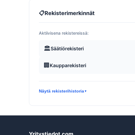
📋
Rekisterimerkinnät
Aktiivisena rekistereissä:
🏛️
Säätiörekisteri
🏢
Kaupparekisteri
Näytä rekisterihistoria
▼
Yritystiedot.com