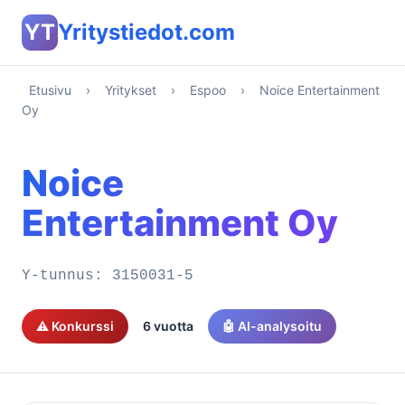
YT
Yritystiedot.com
Etusivu
›
Yritykset
›
Espoo
›
Noice Entertainment
Oy
Noice
Entertainment Oy
Y-tunnus:
3150031-5
⚠️ Konkurssi
6 vuotta
🤖 AI-analysoitu