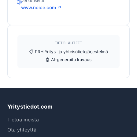
Verkkosivut
🌐
www.noice.com ↗
TIETOLÄHTEET
📋 PRH Yritys- ja yhteisötietojärjestelmä
🤖 AI-generoitu kuvaus
Yritystiedot.com
Tietoa meistä
Ota yhteyttä