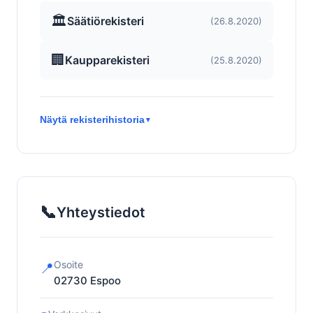
🏛️
Säätiörekisteri
(26.8.2020)
🏢
Kaupparekisteri
(25.8.2020)
Näytä rekisterihistoria
▼
📞
Yhteystiedot
Osoite
📍
02730
Espoo