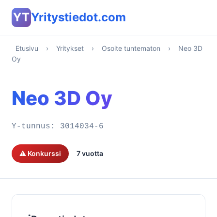
YT
Yritystiedot.com
Etusivu
›
Yritykset
›
Osoite tuntematon
›
Neo 3D
Oy
Neo 3D Oy
Y-tunnus:
3014034-6
⚠️ Konkurssi
7 vuotta