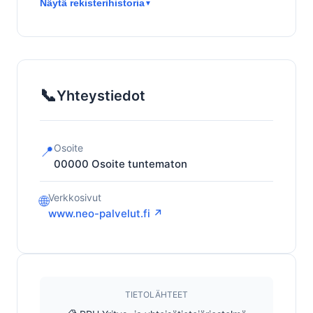
Näytä rekisterihistoria
▼
📞
Yhteystiedot
Osoite
📍
00000
Osoite tuntematon
Verkkosivut
🌐
www.neo-palvelut.fi ↗
TIETOLÄHTEET