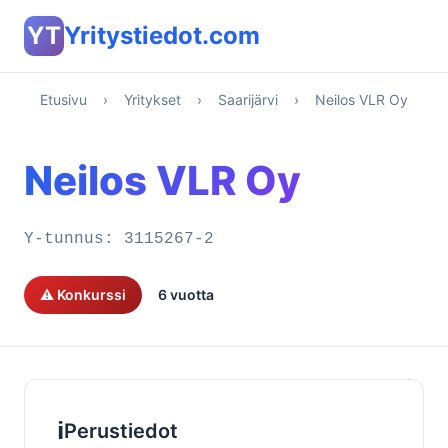
YT
Yritystiedot.com
Etusivu
›
Yritykset
›
Saarijärvi
›
Neilos VLR Oy
Neilos VLR Oy
Y-tunnus:
3115267-2
⚠️ Konkurssi
6 vuotta
ℹ️
Perustiedot