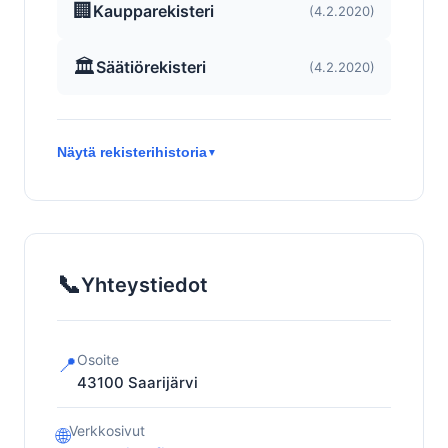
🏢
Kaupparekisteri
(4.2.2020)
🏛️
Säätiörekisteri
(4.2.2020)
Näytä rekisterihistoria
▼
📞
Yhteystiedot
Osoite
📍
43100
Saarijärvi
Verkkosivut
🌐