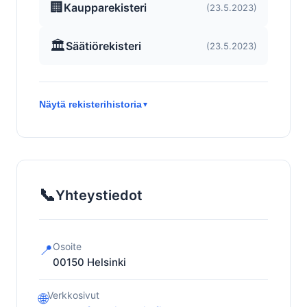
🏢
Kaupparekisteri
(23.5.2023)
🏛️
Säätiörekisteri
(23.5.2023)
Näytä rekisterihistoria
▼
📞
Yhteystiedot
Osoite
📍
00150
Helsinki
Verkkosivut
🌐