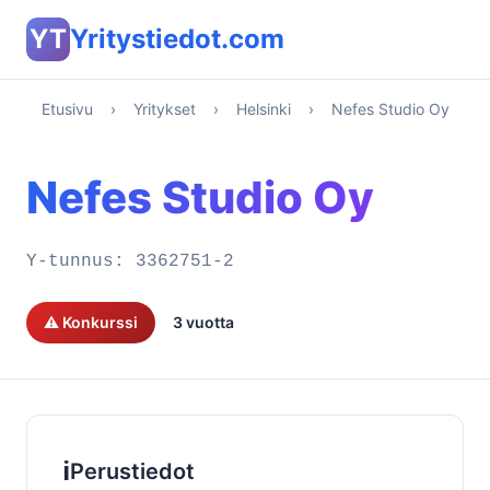
YT
Yritystiedot.com
Etusivu
›
Yritykset
›
Helsinki
›
Nefes Studio Oy
Nefes Studio Oy
Y-tunnus:
3362751-2
⚠️ Konkurssi
3 vuotta
ℹ️
Perustiedot