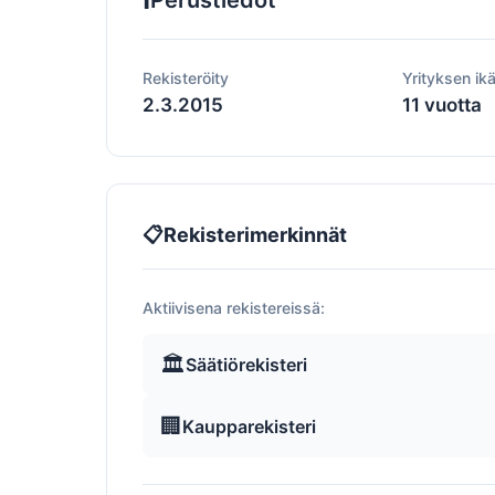
Perustiedot
Rekisteröity
Yrityksen ik
2.3.2015
11 vuotta
📋
Rekisterimerkinnät
Aktiivisena rekistereissä:
🏛️
Säätiörekisteri
🏢
Kaupparekisteri