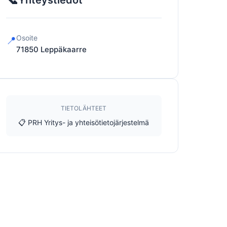
Yhteystiedot
Osoite
📍
71850
Leppäkaarre
TIETOLÄHTEET
📋 PRH Yritys- ja yhteisötietojärjestelmä