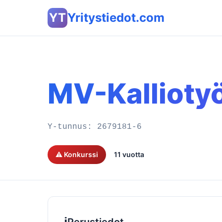
YT
Yritystiedot.com
MV-Kallioty
Y-tunnus:
2679181-6
⚠️ Konkurssi
11 vuotta
ℹ️