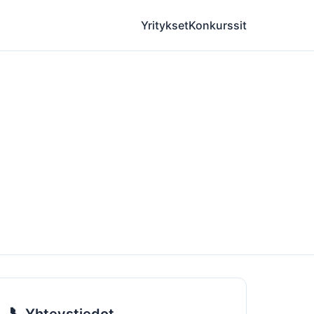
Yritykset
Konkurssit
📞