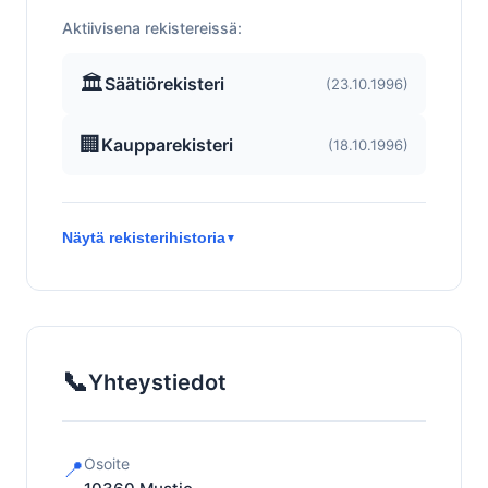
Aktiivisena rekistereissä:
🏛️
Säätiörekisteri
(23.10.1996)
🏢
Kaupparekisteri
(18.10.1996)
Näytä rekisterihistoria
▼
📞
Yhteystiedot
Osoite
📍