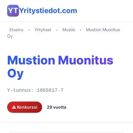
YT
Yritystiedot.com
Etusivu
›
Yritykset
›
Mustio
›
Mustion Muonitus
Oy
Mustion Muonitus
Oy
Y-tunnus:
1065617-7
⚠️ Konkurssi
29 vuotta