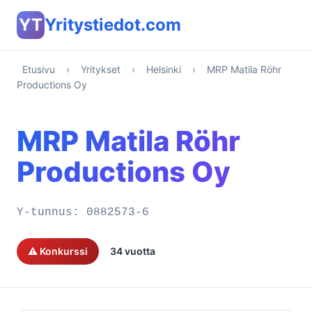
YT
Yritystiedot.com
Etusivu
›
Yritykset
›
Helsinki
›
MRP Matila Röhr
Productions Oy
MRP Matila Röhr
Productions Oy
Y-tunnus:
0882573-6
⚠️ Konkurssi
34 vuotta