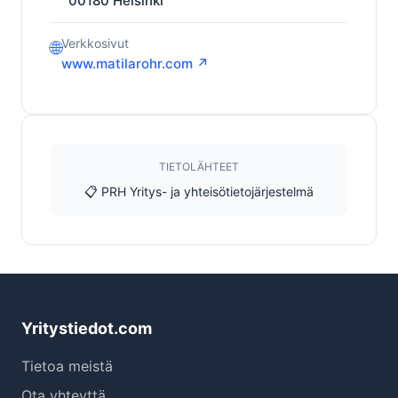
00180
Helsinki
Verkkosivut
🌐
www.matilarohr.com ↗
TIETOLÄHTEET
📋 PRH Yritys- ja yhteisötietojärjestelmä
Yritystiedot.com
Tietoa meistä
Ota yhteyttä