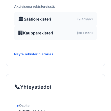
Aktiivisena rekistereissä:
🏛️
Säätiörekisteri
(9.4.1992)
🏢
Kaupparekisteri
(30.1.1991)
Näytä rekisterihistoria
▼
📞
Yhteystiedot
Osoite
📍