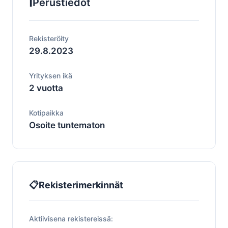
ℹ️
Perustiedot
Rekisteröity
29.8.2023
Yrityksen ikä
2 vuotta
Kotipaikka
Osoite tuntematon
📋
Rekisterimerkinnät
Aktiivisena rekistereissä: