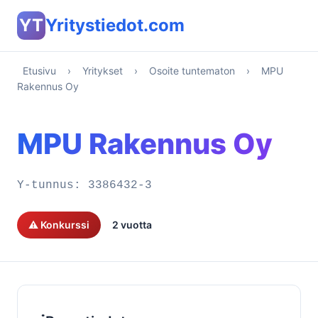
YT
Yritystiedot.com
Etusivu
›
Yritykset
›
Osoite tuntematon
›
MPU
Rakennus Oy
MPU Rakennus Oy
Y-tunnus:
3386432-3
⚠️ Konkurssi
2 vuotta