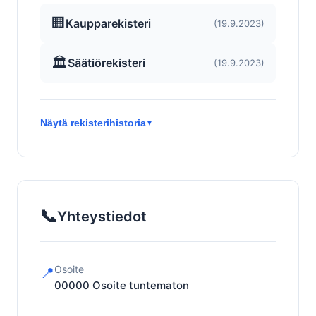
🏢
Kaupparekisteri
(19.9.2023)
🏛️
Säätiörekisteri
(19.9.2023)
Näytä rekisterihistoria
▼
📞
Yhteystiedot
Osoite
📍
00000
Osoite tuntematon