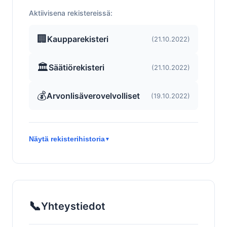
Aktiivisena rekistereissä:
🏢
Kaupparekisteri
(21.10.2022)
🏛️
Säätiörekisteri
(21.10.2022)
💰
Arvonlisäverovelvolliset
(19.10.2022)
Näytä rekisterihistoria
▼
📞
Yhteystiedot