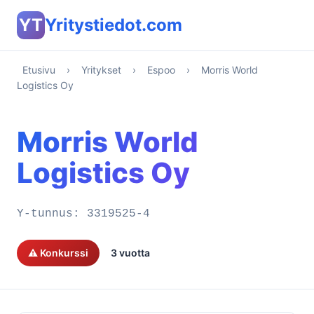
YT
Yritystiedot.com
Etusivu
›
Yritykset
›
Espoo
›
Morris World
Logistics Oy
Morris World
Logistics Oy
Y-tunnus:
3319525-4
⚠️ Konkurssi
3 vuotta