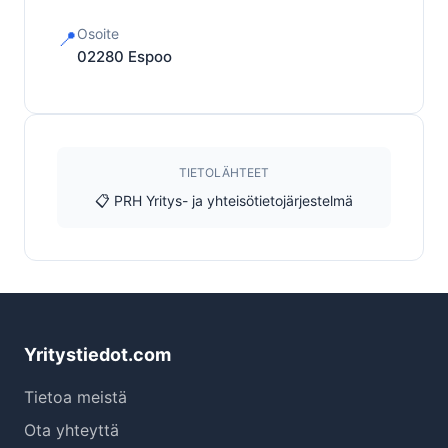
Osoite
📍
02280
Espoo
TIETOLÄHTEET
📋 PRH Yritys- ja yhteisötietojärjestelmä
Yritystiedot.com
Tietoa meistä
Ota yhteyttä