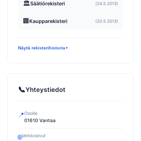
🏛️
Säätiörekisteri
(24.5.2013)
🏢
Kaupparekisteri
(20.5.2013)
Näytä rekisterihistoria
▼
📞
Yhteystiedot
Osoite
📍
01610
Vantaa
Verkkosivut
🌐