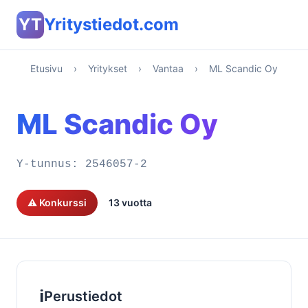
YT
Yritystiedot.com
Etusivu
›
Yritykset
›
Vantaa
›
ML Scandic Oy
ML Scandic Oy
Y-tunnus:
2546057-2
⚠️ Konkurssi
13 vuotta
ℹ️
Perustiedot