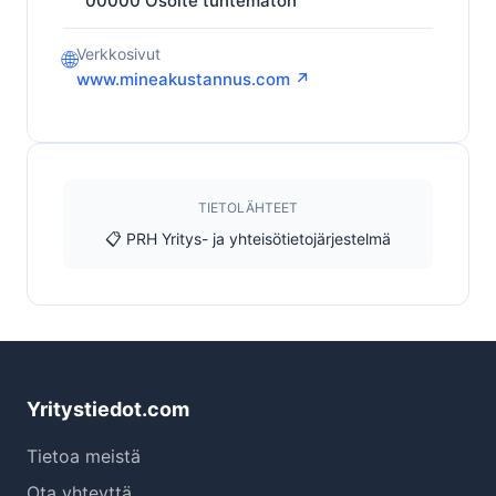
00000
Osoite tuntematon
Verkkosivut
🌐
www.mineakustannus.com ↗
TIETOLÄHTEET
📋 PRH Yritys- ja yhteisötietojärjestelmä
Yritystiedot.com
Tietoa meistä
Ota yhteyttä