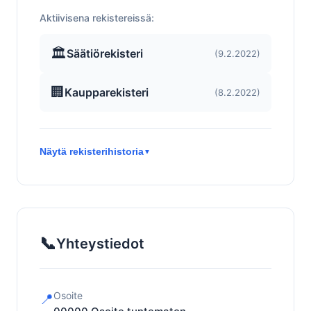
Aktiivisena rekistereissä:
🏛️
Säätiörekisteri
(9.2.2022)
🏢
Kaupparekisteri
(8.2.2022)
Näytä rekisterihistoria
▼
📞
Yhteystiedot
Osoite
📍