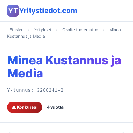
YT
Yritystiedot.com
Etusivu
›
Yritykset
›
Osoite tuntematon
›
Minea
Kustannus ja Media
Minea Kustannus ja
Media
Y-tunnus:
3266241-2
⚠️ Konkurssi
4 vuotta