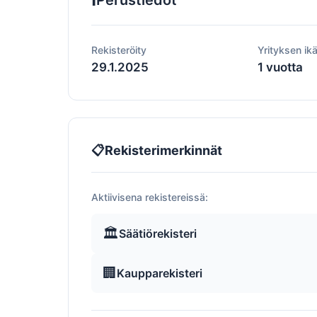
Perustiedot
Rekisteröity
Yrityksen ik
29.1.2025
1 vuotta
📋
Rekisterimerkinnät
Aktiivisena rekistereissä:
🏛️
Säätiörekisteri
🏢
Kaupparekisteri