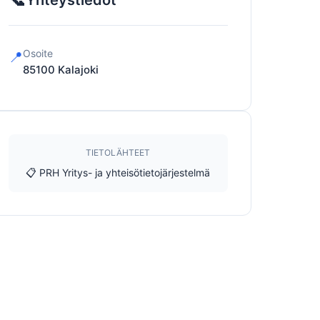
Yhteystiedot
Osoite
📍
85100
Kalajoki
TIETOLÄHTEET
📋 PRH Yritys- ja yhteisötietojärjestelmä