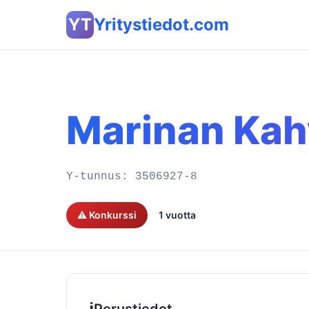
YT
Yritystiedot.com
Marinan Kah
Y-tunnus:
3506927-8
⚠️ Konkurssi
1 vuotta
ℹ️