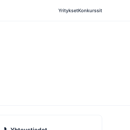
Yritykset
Konkurssit
📞