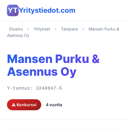
YT
Yritystiedot.com
Etusivu
›
Yritykset
›
Tampere
›
Mansen Purku &
Asennus Oy
Mansen Purku &
Asennus Oy
Y-tunnus:
3248047-5
⚠️ Konkurssi
4 vuotta