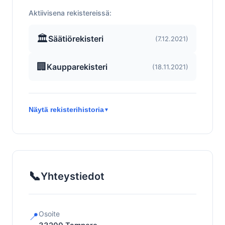
Aktiivisena rekistereissä:
🏛️
Säätiörekisteri
(7.12.2021)
🏢
Kaupparekisteri
(18.11.2021)
Näytä rekisterihistoria
▼
📞
Yhteystiedot
Osoite
📍