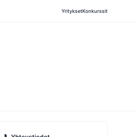
Yritykset
Konkurssit
📞