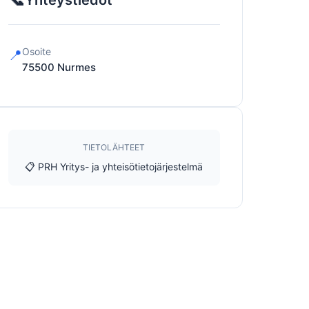
Yhteystiedot
Osoite
📍
75500
Nurmes
TIETOLÄHTEET
📋 PRH Yritys- ja yhteisötietojärjestelmä