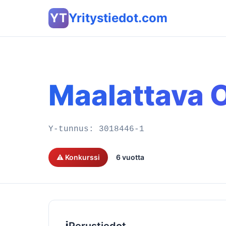
YT
Yritystiedot.com
Maalattava 
Y-tunnus:
3018446-1
⚠️ Konkurssi
6 vuotta
ℹ️