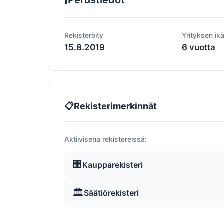
Perustiedot
Rekisteröity
Yrityksen ik
15.8.2019
6 vuotta
📋
Rekisterimerkinnät
Aktiivisena rekistereissä:
🏢
Kaupparekisteri
🏛️
Säätiörekisteri