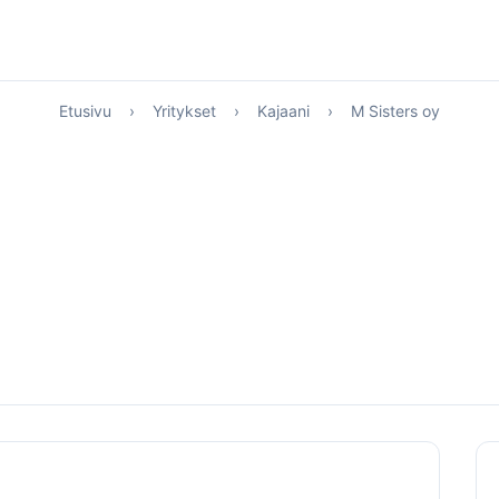
Etusivu
›
Yritykset
›
Kajaani
›
M Sisters oy