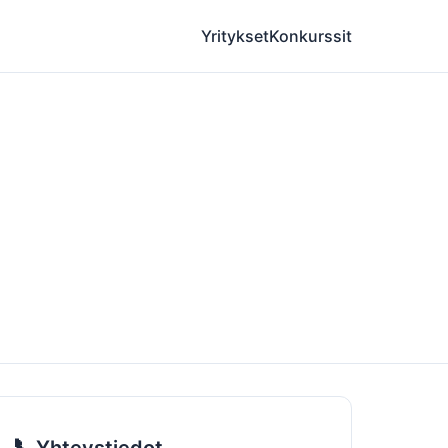
Yritykset
Konkurssit
📞