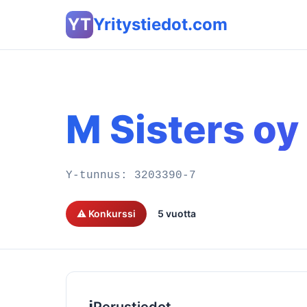
YT
Yritystiedot.com
M Sisters oy
Y-tunnus:
3203390-7
⚠️ Konkurssi
5 vuotta
ℹ️