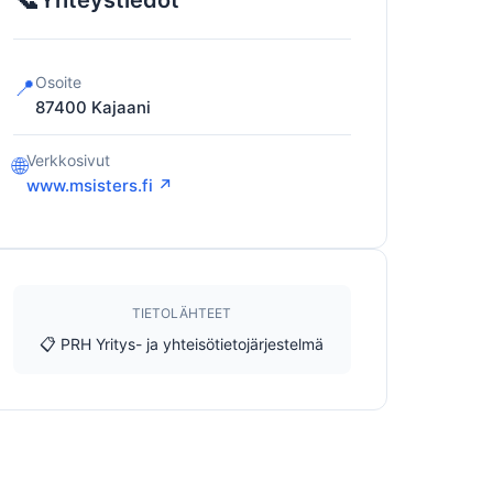
Yhteystiedot
Osoite
📍
87400
Kajaani
Verkkosivut
🌐
www.msisters.fi ↗
TIETOLÄHTEET
📋 PRH Yritys- ja yhteisötietojärjestelmä