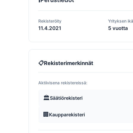
Perustiedot
Rekisteröity
Yrityksen ik
11.4.2021
5 vuotta
📋
Rekisterimerkinnät
Aktiivisena rekistereissä:
🏛️
Säätiörekisteri
🏢
Kaupparekisteri