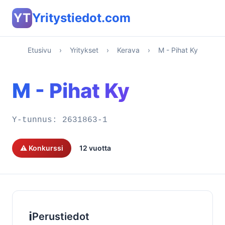
YT
Yritystiedot.com
Etusivu
›
Yritykset
›
Kerava
›
M - Pihat Ky
M - Pihat Ky
Y-tunnus:
2631863-1
⚠️ Konkurssi
12 vuotta
ℹ️
Perustiedot