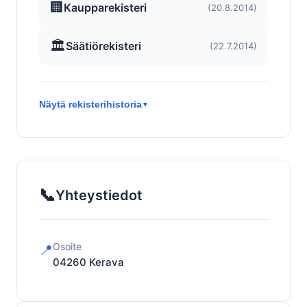
🏢
Kaupparekisteri
(20.8.2014)
🏛️
Säätiörekisteri
(22.7.2014)
Näytä rekisterihistoria
▼
📞
Yhteystiedot
Osoite
📍
04260
Kerava