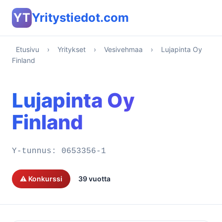
YT
Yritystiedot.com
Etusivu
›
Yritykset
›
Vesivehmaa
›
Lujapinta Oy
Finland
Lujapinta Oy
Finland
Y-tunnus:
0653356-1
⚠️ Konkurssi
39 vuotta