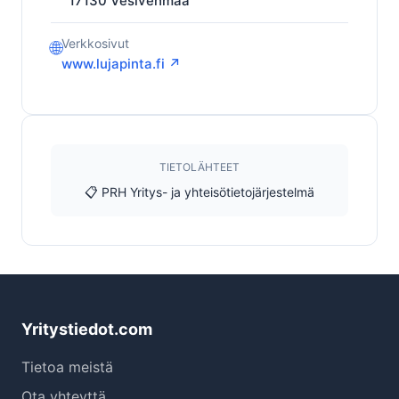
17130
Vesivehmaa
Verkkosivut
🌐
www.lujapinta.fi ↗
TIETOLÄHTEET
📋 PRH Yritys- ja yhteisötietojärjestelmä
Yritystiedot.com
Tietoa meistä
Ota yhteyttä