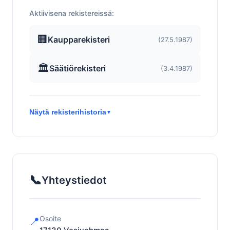
Aktiivisena rekistereissä:
🏢
Kaupparekisteri
(27.5.1987)
🏛️
Säätiörekisteri
(3.4.1987)
Näytä rekisterihistoria
▼
📞
Yhteystiedot
Osoite
📍