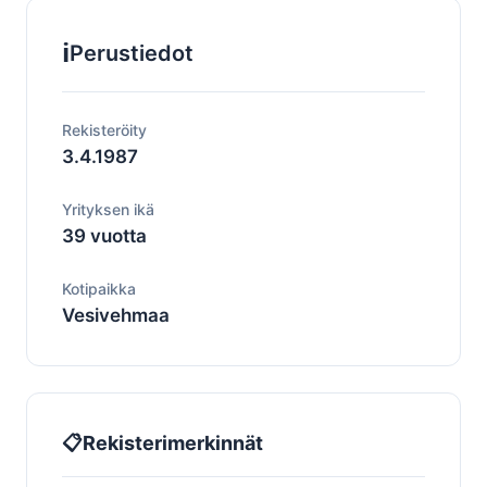
ℹ️
Perustiedot
Rekisteröity
3.4.1987
Yrityksen ikä
39 vuotta
Kotipaikka
Vesivehmaa
📋
Rekisterimerkinnät