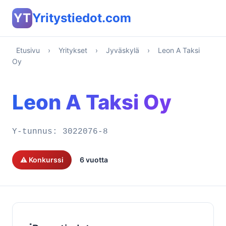
YT
Yritystiedot.com
Etusivu
›
Yritykset
›
Jyväskylä
›
Leon A Taksi
Oy
Leon A Taksi Oy
Y-tunnus:
3022076-8
⚠️ Konkurssi
6 vuotta