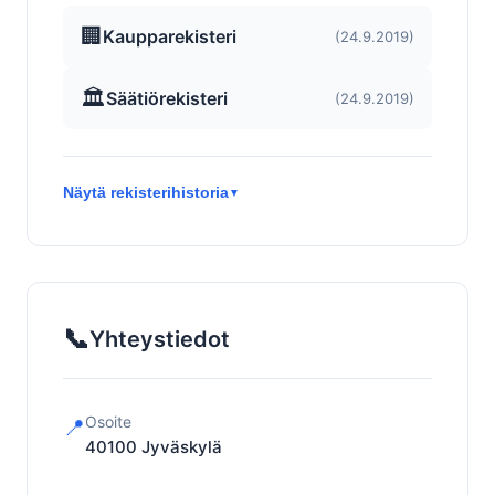
🏢
Kaupparekisteri
(24.9.2019)
🏛️
Säätiörekisteri
(24.9.2019)
Näytä rekisterihistoria
▼
📞
Yhteystiedot
Osoite
📍
40100
Jyväskylä