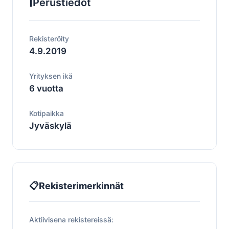
ℹ️
Perustiedot
Rekisteröity
4.9.2019
Yrityksen ikä
6 vuotta
Kotipaikka
Jyväskylä
📋
Rekisterimerkinnät
Aktiivisena rekistereissä: