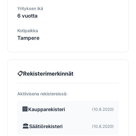
Yrityksen ikä
6 vuotta
Kotipaikka
Tampere
📋
Rekisterimerkinnät
Aktiivisena rekistereissä:
🏢
Kaupparekisteri
(10.8.2020)
🏛️
Säätiörekisteri
(10.8.2020)