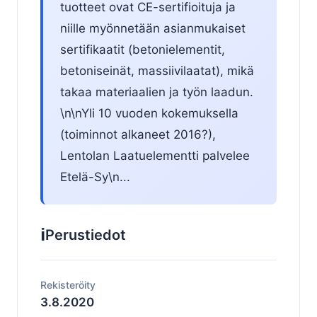
tuotteet ovat CE-sertifioituja ja
niille myönnetään asianmukaiset
sertifikaatit (betonielementit,
betoniseinät, massiivilaatat), mikä
takaa materiaalien ja työn laadun.
\n\nYli 10 vuoden kokemuksella
(toiminnot alkaneet 2016?),
Lentolan Laatuelementti palvelee
Etelä-Sy\n...
ℹ️
Perustiedot
Rekisteröity
3.8.2020