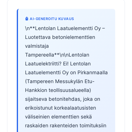
🤖 AI-GENEROITU KUVAUS
\n**Lentolan Laatuelementti Oy –
Luotettava betonielementtien
valmistaja
Tampereella**\n\nLentolan
Laatuelektriitti? Ei! Lentolan
Laatuelementti Oy on Pirkanmaalla
(Tampereen Messukylän Etu-
Hankkion teollisuusalueella)
sijaitseva betonitehdas, joka on
erikoistunut korkealaatusisten
väliseinien elementtien sekä
raskaiden rakenteiden toimituksiin