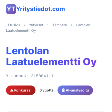
YT
Yritystiedot.com
Etusivu
›
Yritykset
›
Tampere
›
Lentolan
Laatuelementti Oy
Lentolan
Laatuelementti Oy
Y-tunnus:
3150041-1
⚠️ Konkurssi
6 vuotta
🤖 AI-analysoitu