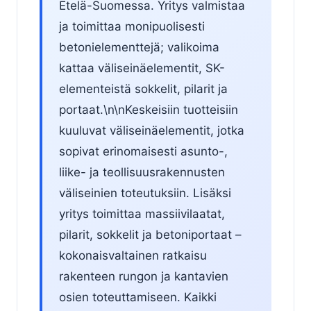
Etelä-Suomessa. Yritys valmistaa
ja toimittaa monipuolisesti
betonielementtejä; valikoima
kattaa väliseinäelementit, SK-
elementeistä sokkelit, pilarit ja
portaat.\n\nKeskeisiin tuotteisiin
kuuluvat väliseinäelementit, jotka
sopivat erinomaisesti asunto-,
liike- ja teollisuusrakennusten
väliseinien toteutuksiin. Lisäksi
yritys toimittaa massiivilaatat,
pilarit, sokkelit ja betoniportaat –
kokonaisvaltainen ratkaisu
rakenteen rungon ja kantavien
osien toteuttamiseen. Kaikki