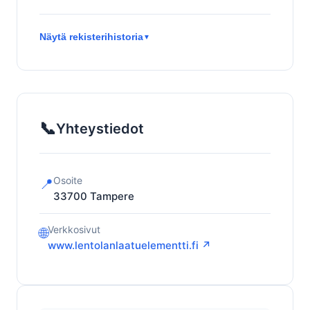
Näytä rekisterihistoria
▼
📞
Yhteystiedot
Osoite
📍
33700
Tampere
Verkkosivut
🌐
www.lentolanlaatuelementti.fi ↗