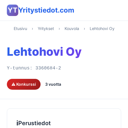
YT
Yritystiedot.com
Etusivu
›
Yritykset
›
Kouvola
›
Lehtohovi Oy
Lehtohovi Oy
Y-tunnus:
3360684-2
⚠️ Konkurssi
3 vuotta
ℹ️
Perustiedot