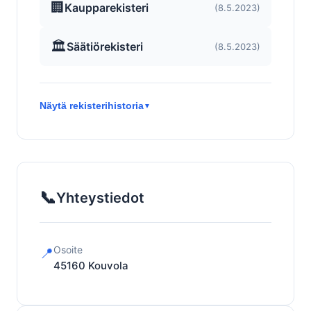
🏢
Kaupparekisteri
(8.5.2023)
🏛️
Säätiörekisteri
(8.5.2023)
Näytä rekisterihistoria
▼
📞
Yhteystiedot
Osoite
📍
45160
Kouvola