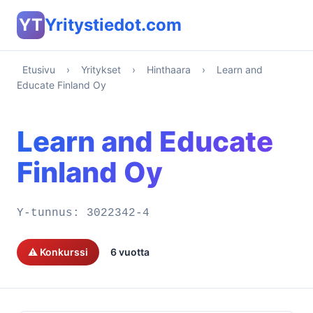
YT
Yritystiedot.com
Etusivu
›
Yritykset
›
Hinthaara
›
Learn and
Educate Finland Oy
Learn and Educate
Finland Oy
Y-tunnus:
3022342-4
⚠️ Konkurssi
6 vuotta