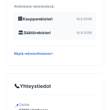
Aktiivisena rekistereissä:
🏢
Kaupparekisteri
(9.9.2019)
🏛️
Säätiörekisteri
(9.9.2019)
Näytä rekisterihistoria
▼
📞
Yhteystiedot
Osoite
📍