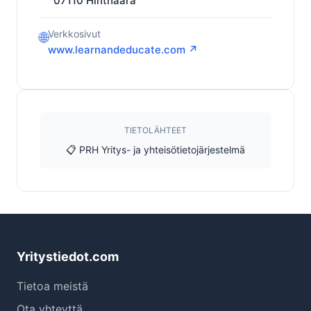
07110
Hinthaara
Verkkosivut
🌐
www.learnandeducate.com ↗
TIETOLÄHTEET
📋 PRH Yritys- ja yhteisötietojärjestelmä
Yritystiedot.com
Tietoa meistä
Ota yhteyttä