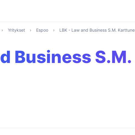
›
Yritykset
›
Espoo
›
LBK - Law and Business S.M. Karttune
d Business S.M.