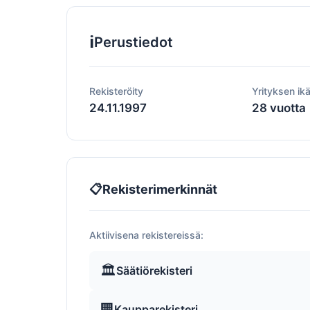
ℹ️
Perustiedot
Rekisteröity
Yrityksen ik
24.11.1997
28 vuotta
📋
Rekisterimerkinnät
Aktiivisena rekistereissä:
🏛️
Säätiörekisteri
🏢
Kaupparekisteri