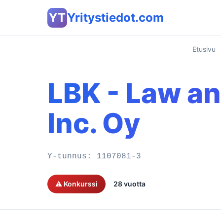
YT
Yritystiedot.com
Etusivu
LBK - Law an
Inc. Oy
Y-tunnus:
1107081-3
⚠️ Konkurssi
28 vuotta