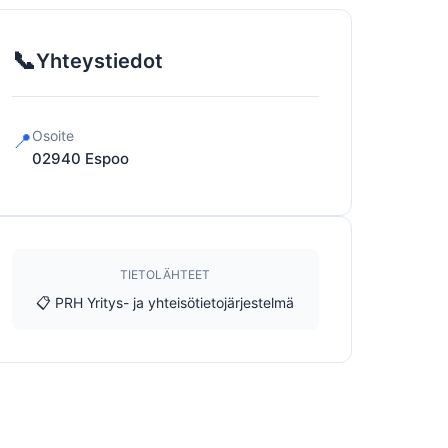
📞
Yhteystiedot
Osoite
📍
02940
Espoo
TIETOLÄHTEET
📋 PRH Yritys- ja yhteisötietojärjestelmä