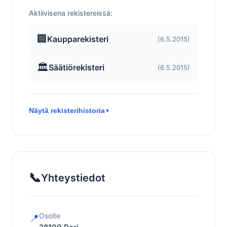
Aktiivisena rekistereissä:
🏢
Kaupparekisteri
(6.5.2015)
🏛️
Säätiörekisteri
(6.5.2015)
Näytä rekisterihistoria
▼
📞
Yhteystiedot
Osoite
📍