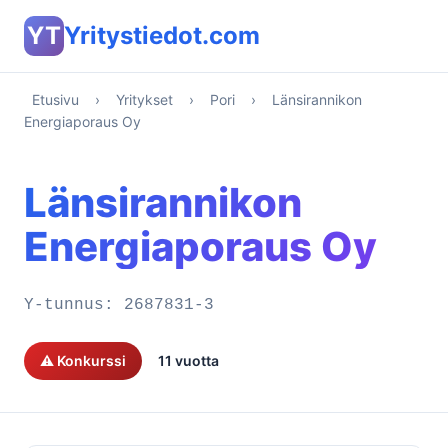
YT
Yritystiedot.com
Etusivu
›
Yritykset
›
Pori
›
Länsirannikon
Energiaporaus Oy
Länsirannikon
Energiaporaus Oy
Y-tunnus:
2687831-3
⚠️ Konkurssi
11 vuotta