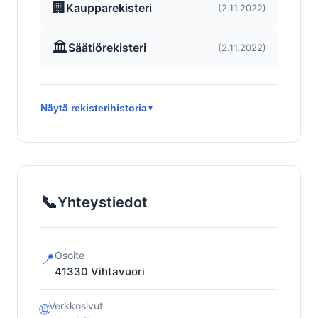
🏢
Kaupparekisteri
(2.11.2022)
🏛️
Säätiörekisteri
(2.11.2022)
Näytä rekisterihistoria
▼
📞
Yhteystiedot
Osoite
📍
41330
Vihtavuori
Verkkosivut
🌐