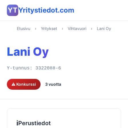
YT
Yritystiedot.com
Etusivu
›
Yritykset
›
Vihtavuori
›
Lani Oy
Lani Oy
Y-tunnus:
3322088-6
⚠️ Konkurssi
3 vuotta
ℹ️
Perustiedot