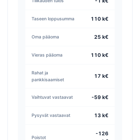
-1 k€
Tilikauden tulos
110 k€
Taseen loppusumma
25 k€
Oma pääoma
110 k€
Vieras pääoma
Rahat ja
17 k€
pankkisaamiset
-59 k€
Vaihtuvat vastaavat
13 k€
Pysyvät vastaavat
-126
Poistot