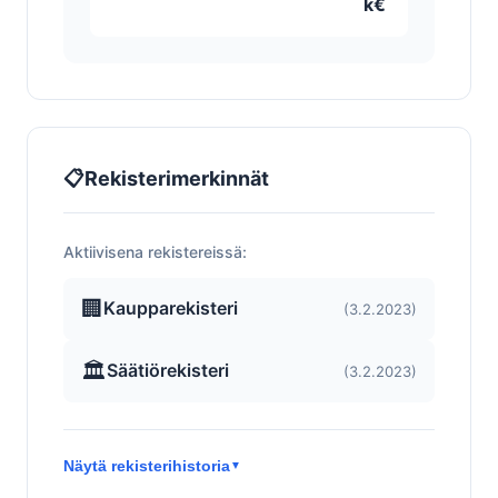
k€
📋
Rekisterimerkinnät
Aktiivisena rekistereissä:
🏢
Kaupparekisteri
(3.2.2023)
🏛️
Säätiörekisteri
(3.2.2023)
Näytä rekisterihistoria
▼