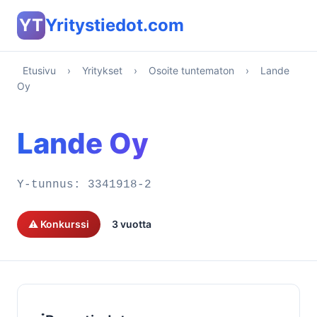
YT
Yritystiedot.com
Etusivu
›
Yritykset
›
Osoite tuntematon
›
Lande
Oy
Lande Oy
Y-tunnus:
3341918-2
⚠️ Konkurssi
3 vuotta