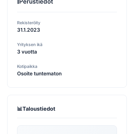
ℹ️
Perustiedot
Rekisteröity
31.1.2023
Yrityksen ikä
3 vuotta
Kotipaikka
Osoite tuntematon
📊
Taloustiedot