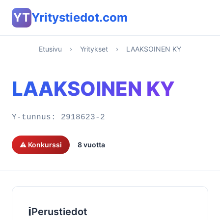
YT
Yritystiedot.com
Etusivu
›
Yritykset
›
LAAKSOINEN KY
LAAKSOINEN KY
Y-tunnus:
2918623-2
⚠️ Konkurssi
8 vuotta
ℹ️
Perustiedot