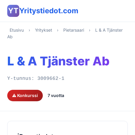
YT
Yritystiedot.com
Etusivu
›
Yritykset
›
Pietarsaari
›
L & A Tjänster
Ab
L & A Tjänster Ab
Y-tunnus:
3009662-1
⚠️ Konkurssi
7 vuotta