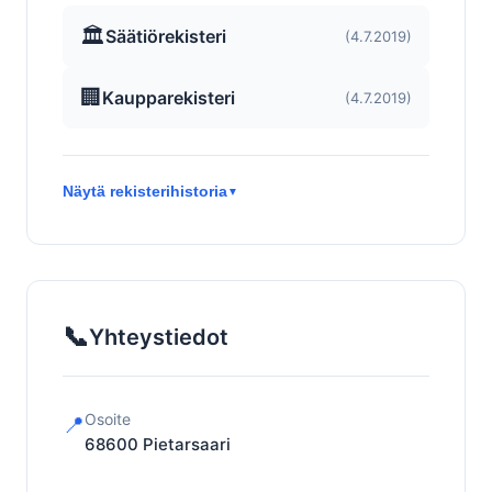
🏛️
Säätiörekisteri
(4.7.2019)
🏢
Kaupparekisteri
(4.7.2019)
Näytä rekisterihistoria
▼
📞
Yhteystiedot
Osoite
📍
68600
Pietarsaari