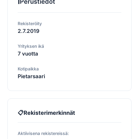
ℹ️
Perustiedot
Rekisteröity
2.7.2019
Yrityksen ikä
7 vuotta
Kotipaikka
Pietarsaari
📋
Rekisterimerkinnät
Aktiivisena rekistereissä: